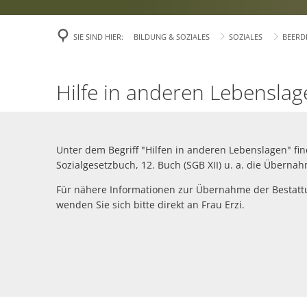
Veröffentlichu
SIE SIND HIER:
BILDUNG & SOZIALES
SOZIALES
BEERD
Politik
Über Rees
Beerdigungskosten
Hilfe in anderen Lebenslag
Finanzen
Gefahrenabweh
Unter dem Begriff "Hilfen in anderen Lebenslagen" fin
Sozialgesetzbuch, 12. Buch (SGB XII) u. a. die Überna
Zivil- und Kat
Für nähere Informationen zur Übernahme der Bestattu
wenden Sie sich bitte direkt an Frau Erzi.