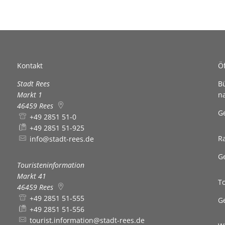
Defibrillatoren-Stando
Kontakt
Ö
Stadt Rees
B
Markt 1
n
46459
Rees
K
G
+49 2851 51-0
+49 2851 51-925
R
info@stadt-rees.de
K
G
Touristeninformation
Markt 41
T
46459
Rees
+49 2851 51-555
K
G
+49 2851 51-556
tourist.information@stadt-rees.de