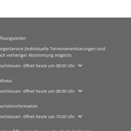
rte
ffnungszeiten
ürgerService (Individuelle Terminvereinbarungen sind
ach vorheriger Abstimmung möglich)
licken, um weitere Öffnungs- oder Schließzeiten auszublenden
eschlossen:
öffnet heute um 08:00 Uhr
athaus
licken, um weitere Öffnungs- oder Schließzeiten auszublenden
eschlossen:
öffnet heute um 08:00 Uhr
ouristeninformation
licken, um weitere Öffnungs- oder Schließzeiten auszublenden
eschlossen:
öffnet heute um 10:00 Uhr