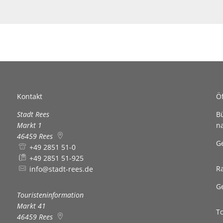
Defibrillatoren-Stando
Kontakt
Ö
Stadt Rees
B
Markt 1
n
46459
Rees
K
G
+49 2851 51-0
+49 2851 51-925
R
info@stadt-rees.de
K
G
Touristeninformation
Markt 41
T
46459
Rees