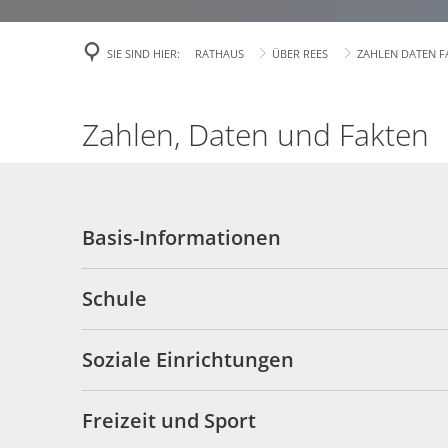
Veröffentlichu
SIE SIND HIER:
RATHAUS
ÜBER REES
ZAHLEN DATEN F
Politik
Über Rees
Zahlen
Zahlen, Daten und Fakten
Finanzen
Daten
Fakten
Gefahrenabweh
Basis-Informationen
Zivil- und Kat
Schule
Soziale Einrichtungen
Freizeit und Sport