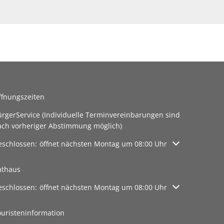
rte
ffnungszeiten
ürgerService (Individuelle Terminvereinbarungen sind
ach vorheriger Abstimmung möglich)
licken, um weitere Öffnungs- oder Schließzeiten auszublenden
eschlossen:
öffnet nächsten Montag um 08:00 Uhr
athaus
licken, um weitere Öffnungs- oder Schließzeiten auszublenden
eschlossen:
öffnet nächsten Montag um 08:00 Uhr
ouristeninformation