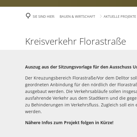
Veröffentlichu
SIE SIND HIER:
BAUEN & WIRTSCHAFT
AKTUELLE PROJEKTE
Politik
Über Rees
Kreisverkehr
Kreisverkehr Florastraße
Finanzen
Florastraße/Vor
dem
Gefahrenabweh
Auszug aus der Sitzungsvorlage für den Ausschuss 
Delltor
Zivil- und Kat
Der Kreuzungsbereich Florastraße/Vor dem Delltor soll
geordneten Anbindung für den nördlich der Florastra
ausgebaut werden. Die Verkehrsabläufe sollen insgesa
ausfahrende Verkehr aus dem Stadtkern und die gege
zu Behinderungen im Verkehrsfluss. Zugleich soll ein 
werden.
Nähere Infos zum Projekt folgen in Kürze!