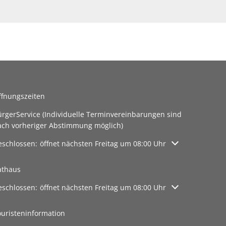
rte
ffnungszeiten
ürgerService (Individuelle Terminvereinbarungen sind
ach vorheriger Abstimmung möglich)
licken, um weitere Öffnungs- oder Schließzeiten auszublenden
eschlossen:
öffnet nächsten Freitag um 08:00 Uhr
athaus
licken, um weitere Öffnungs- oder Schließzeiten auszublenden
eschlossen:
öffnet nächsten Freitag um 08:00 Uhr
ouristeninformation