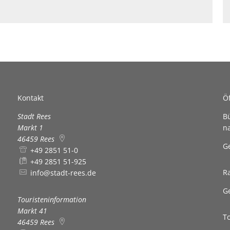
Defibrillatoren-Stando
Kontakt
Ö
Stadt Rees
B
Markt 1
n
46459
Rees
K
G
+49 2851 51-0
+49 2851 51-925
R
info@stadt-rees.de
K
G
Touristeninformation
Markt 41
T
46459
Rees