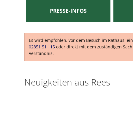
Veröffentlichu
PRESSE-INFOS
Politik
Über Rees
Es wird empfohlen, vor dem Besuch im Rathaus, eine
02851 51 115
oder direkt mit dem zuständigen Sachb
Finanzen
Verständnis.
Gefahrenabweh
Zivil- und Kat
Neuigkeiten aus Rees