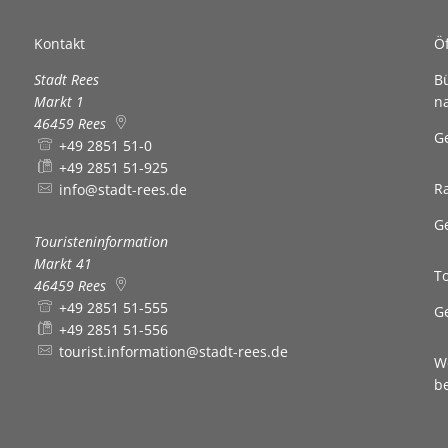
Kontakt
Ö
Stadt Rees
B
Markt 1
n
46459
Rees
K
G
+49 2851 51-0
+49 2851 51-925
R
info@stadt-rees.de
K
G
Touristeninformation
Markt 41
T
46459
Rees
+49 2851 51-555
K
G
+49 2851 51-556
tourist.information@stadt-rees.de
W
b