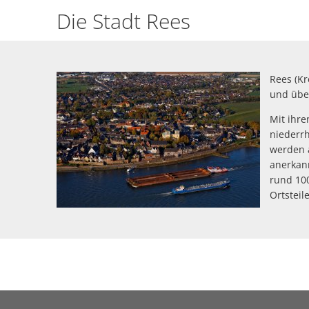
Die Stadt Rees
Rees (Kr
und übe
Mit ihre
niederrh
werden a
anerkann
rund 10
Ortsteil