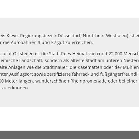
Defibrillatoren-Stando
eis Kleve, Regierungsbezirk Düsseldorf, Nordrhein-Westfalen) ist
r die Autobahnen 3 und 57 gut zu erreichen.
n acht Ortsteilen ist die Stadt Rees Heimat von rund 22.000 Mens
einische Landschaft, sondern als älteste Stadt am unteren Niede
lte Anlagen wie die Stadtmauer, die Kasematten oder der Mühlentu
ter Ausflugsort sowie zertifizierte fahrrad- und fußgängerfreundl
00 Meter langen, wunderschönen Rheinpromenade oder bei einer au
e zu erkunden.