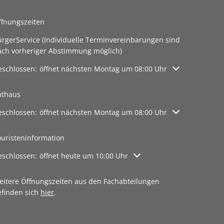
ffnungszeiten
ürgerService (Individuelle Terminvereinbarungen sind
ach vorheriger Abstimmung möglich)
licken, um weitere Öffnungs- oder Schließzeiten auszublenden
eschlossen:
öffnet nächsten Montag um 08:00 Uhr
athaus
licken, um weitere Öffnungs- oder Schließzeiten auszublenden
eschlossen:
öffnet nächsten Montag um 08:00 Uhr
ouristeninformation
licken, um weitere Öffnungs- oder Schließzeiten auszublenden
eschlossen:
öffnet heute um 10:00 Uhr
eitere Öffnungszeiten aus den Fachabteilungen
efinden sich
hier
.