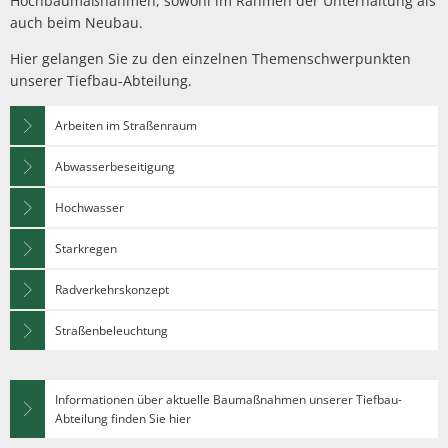
Hochbaumaßnahmen, sowohl im Rahmen der Unterhaltung als
Politik
Abwasserbeseit
Marketingkam
auch beim Neubau.
Wirtschaftsförderung
PV Anlage auf 
Breitbandausb
Über Rees
Unternehmens
Hier gelangen Sie zu den einzelnen Themenschwerpunkten
Umgestaltung 
Aktuelle Proje
Umwelt- und Klimaschutz
Hochwasser
unserer Tiefbau-Abteilung.
Wirtschaftsfor
Sanierung Alt
Finanzen
Abgeschlossene
Starkregen
Aktuelle öffen
Öffentliche Ausschreibungen
heimat shoppe
Arbeiten im Straßenraum
Neubau Geräteh
Informationen
Gefahrenabwehr allgemein
Radverkehrsko
Vergebene Auft
Studie Einkauf
Neubau Garage
Abwasserbeseitigung
Kommunale Wä
Straßenbeleuc
Beabsichtigte A
Zivil- und Katastrophenschutz
MittagsImpuls
Energiebotscha
Hochwasser
Umwelt
Starkregen
Klimaanpassun
Radverkehrskonzept
Straßenbeleuchtung
Informationen über aktuelle Baumaßnahmen unserer Tiefbau-
Abteilung finden Sie hier