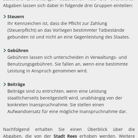
Politik
Abwasserbeseit
Abgaben lassen sich dabei in folgende drei Gruppen einteilen:
Marketingkam
Wirtschaftsförderung
PV Anlage auf 
Breitbandausb
Über Rees
Steuern
Unternehmens
Umgestaltung 
Aktuelle Proje
Umwelt- und Klimaschutz
Ihr Kennzeichen ist, dass die Pflicht zur Zahlung
Hochwasser
Wirtschaftsfor
Sanierung Alt
(Steuerpflicht) an das Vorliegen bestimmter Tatbestände
Finanzen
Abgeschlossene
Starkregen
Aktuelle öffen
Öffentliche Ausschreibungen
gebunden ist und nicht an eine Gegenleistung des Staates.
heimat shoppe
Neubau Geräteh
Informationen
Gefahrenabwehr allgemein
Radverkehrsko
Vergebene Auft
Studie Einkauf
Gebühren
Neubau Garage
Kommunale Wä
Straßenbeleuc
Beabsichtigte A
Gebühren lassen sich unterscheiden in Verwaltungs- und
Zivil- und Katastrophenschutz
MittagsImpuls
Energiebotscha
Benutzungsgebühren. Sie fallen an, wenn eine bestimmte
Leistung in Anspruch genommen wird.
Umwelt
Klimaanpassun
Beiträge
Beiträge sind zu entrichten, wenn eine Leistung
staatlicherseits bereitgestellt wird, unabhängig von der
konkreten Inanspruchnahme. Sie stellen einen
Aufwandsersatz für eine mögliche Inanspruchnahme dar.
Nachfolgend erhalten Sie einen Überblick über die
Abgaben, die von der
Stadt Rees
erhoben werden. Weitere