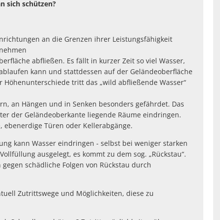
n sich schützen?
richtungen an die Grenzen ihrer Leistungsfähigkeit
ufnehmen
fläche abfließen. Es fällt in kurzer Zeit so viel Wasser,
n ablaufen kann und stattdessen auf der Geländeoberfläche
r Höhenunterschiede tritt das „wild abfließende Wasser“
ern, an Hängen und in Senken besonders gefährdet. Das
nter der Geländeoberkante liegende Räume eindringen.
te, ebenerdige Türen oder Kellerabgänge.
ung kann Wasser eindringen - selbst bei weniger starken
 Vollfüllung ausgelegt, es kommt zu dem sog. „Rückstau“.
gegen schädliche Folgen von Rückstau durch
tuell Zutrittswege und Möglichkeiten, diese zu