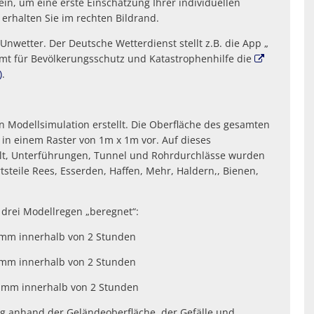
in, um eine erste Einschätzung Ihrer individuellen
erhalten Sie im rechten Bildrand.
nwetter. Der Deutsche Wetterdienst stellt z.B. die App „
amt für Bevölkerungsschutz und Katastrophenhilfe die
)
.
Modellsimulation erstellt. Die Oberfläche des gesamten
l in einem Raster von 1m x 1m vor. Auf dieses
llt, Unterführungen, Tunnel und Rohrdurchlässe wurden
tsteile Rees, Esserden, Haffen, Mehr, Haldern,, Bienen,
drei Modellregen „beregnet“:
 mm innerhalb von 2 Stunden
 mm innerhalb von 2 Stunden
3 mm innerhalb von 2 Stunden
g anhand der Geländeoberfläche, der Gefälle und