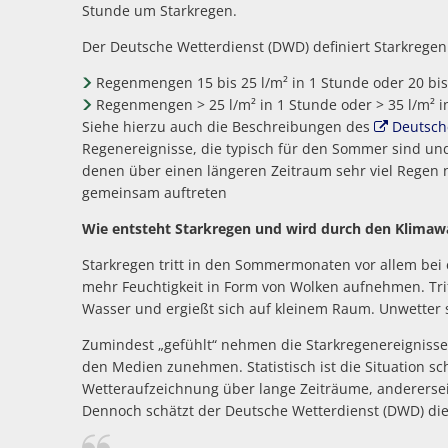
Stunde um Starkregen.
Der Deutsche Wetterdienst (DWD) definiert Starkregen 
Regenmengen 15 bis 25 l/m² in 1 Stunde oder 20 bis
Regenmengen > 25 l/m² in 1 Stunde oder > 35 l/m² 
Siehe hierzu auch die Beschreibungen des
Deutsch
Regenereignisse, die typisch für den Sommer sind und
denen über einen längeren Zeitraum sehr viel Regen 
gemeinsam auftreten
Wie entsteht Starkregen und wird durch den Klimaw
Starkregen tritt in den Sommermonaten vor allem bei
mehr Feuchtigkeit in Form von Wolken aufnehmen. Triff
Wasser und ergießt sich auf kleinem Raum. Unwetter s
Zumindest „gefühlt“ nehmen die Starkregenereignisse z
den Medien zunehmen. Statistisch ist die Situation sc
Wetteraufzeichnung über lange Zeiträume, andererseits
Dennoch schätzt der Deutsche Wetterdienst (DWD) die 