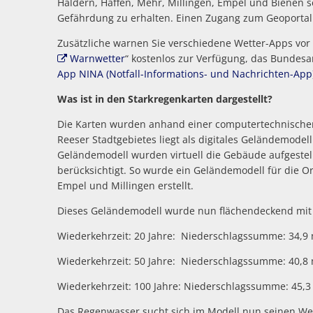
Haldern, Haffen, Mehr, Millingen, Empel und Bienen se
Gefährdung zu erhalten. Einen Zugang zum Geoportal 
Zusätzliche warnen Sie verschiedene Wetter-Apps vor U
Warnwetter
“ kostenlos zur Verfügung, das Bundes
App NINA (Notfall-Informations- und Nachrichten-App
Was ist in den Starkregenkarten dargestellt?
Die Karten wurden anhand einer computertechnischen 
Reeser Stadtgebietes liegt als digitales Geländemodel
Geländemodell wurden virtuell die Gebäude aufgeste
berücksichtigt. So wurde ein Geländemodell für die Or
Empel und Millingen erstellt.
Dieses Geländemodell wurde nun flächendeckend mit 
Wiederkehrzeit: 20 Jahre: Niederschlagssumme: 34,9
Wiederkehrzeit: 50 Jahre: Niederschlagssumme: 40,8
Wiederkehrzeit: 100 Jahre: Niederschlagssumme: 45,
Das Regenwasser sucht sich im Modell nun seinen We