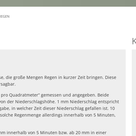
Rentenberatung
Fachinformatiker/-in 
Presse- und Öffentlich
ngen
Wirtschaftsförderung
Friedhöfe und Bestat
Gleichstellung
Fachangestellte/-r für
Amtsblatt der Stadt R
REGEN
Urkundenportal
Ratsinformationssyst
Umwelt- und Klimaschutz
Praktikum bei der Sta
Ortsrecht
Wohngeld
Seniorenbeirat
Chroniken der Stadt Re
Öffentliche Ausschreibun
Stadtinformatikoberin
Strategische Ziele 2035
K
Wahlen
Wappen der Stadt Ree
Einzelhandelskonzept
Haushaltspläne, Jahre
Rees und seine Ortstei
Steuern, Gebühren, Be
Warnung und Informat
r allgemein
Zahlen Daten Fakten
Kampfmitteluntersuch
Anlaufstellen für Bür
astrophenschutz
e, die große Mengen Regen in kurzer Zeit bringen. Diese
Abwehrender Brandsch
rsagbar.
Selbstschutz und Vors
Vorbeugender Brands
ter pro Quadratmeter“ gemessen und angegeben. Beide
Energiemangellage
 von der Niederschlagshöhe. 1 mm Niederschlag entspricht
Ordnungsbehördliche
abe, in welcher Zeit dieser Niederschlag gefallen ist. 10
Hochwasser - Gefahr 
 solche Regenmenge allerdings innerhalb von 5 Minuten,
Starkregenereignisse
 mm innerhalb von 5 Minuten bzw. ab 20 mm in einer
Badeverbot im Rhein