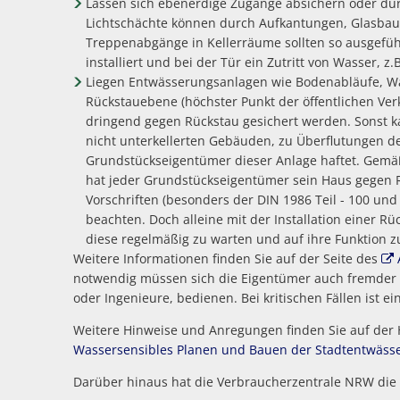
Lassen sich ebenerdige Zugänge absichern oder dur
Lichtschächte können durch Aufkantungen, Glasbaus
Treppenabgänge in Kellerräume sollten so ausgefü
installiert und bei der Tür ein Zutritt von Wasser, 
Liegen Entwässerungsanlagen wie Bodenabläufe, Wa
Rückstauebene (höchster Punkt der öffentlichen Ve
dringend gegen Rückstau gesichert werden. Sonst 
nicht unterkellerten Gebäuden, zu Überflutungen d
Grundstückseigentümer dieser Anlage haftet. Gemäß
hat jeder Grundstückseigentümer sein Haus gegen R
Vorschriften (besonders der DIN 1986 Teil - 100 un
beachten. Doch alleine mit der Installation einer Rüc
diese regelmäßig zu warten und auf ihre Funktion zu 
Weitere Informationen finden Sie auf der Seite des
notwendig müssen sich die Eigentümer auch fremder / e
oder Ingenieure, bedienen. Bei kritischen Fällen ist ei
Weitere Hinweise und Anregungen finden Sie auf der
Wassersensibles Planen und Bauen der Stadtentwäss
Darüber hinaus hat die Verbraucherzentrale NRW die