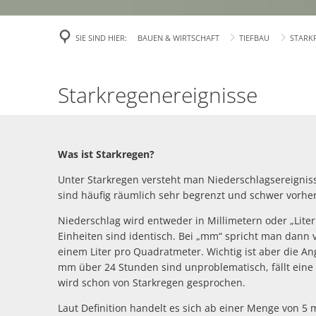
Veröffentlichu
SIE SIND HIER:
BAUEN & WIRTSCHAFT
TIEFBAU
STARK
Politik
Über Rees
Starkregen
Starkregenereignisse
Finanzen
Gefahrenabweh
Was ist Starkregen?
Zivil- und Kat
Unter Starkregen versteht man Niederschlagsereigniss
sind häufig räumlich sehr begrenzt und schwer vorhe
Niederschlag wird entweder in Millimetern oder „Li
Einheiten sind identisch. Bei „mm“ spricht man dann
einem Liter pro Quadratmeter. Wichtig ist aber die Ang
mm über 24 Stunden sind unproblematisch, fällt eine
wird schon von Starkregen gesprochen.
Laut Definition handelt es sich ab einer Menge von 5