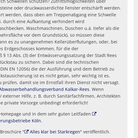
ch Schwellen schützen? Zutrittsmöglichkeiten über
teine oder druckwasserdichte Fenster entschärft werden.
hrt werden, dass oben am Treppenabgang eine Schwelle
z.B. durch eine Aufkantung verhindert wird
schbecken, Waschmaschinen, Duschen u.ä. tiefer als die
rkehrsfläche vor dem Grundstück), so müssen diese
kann es zu unangenehmen Kellerüberflutungen, oder, bei
es Erdgeschosses kommen, für die der
 § 13 Abs. (3) der Entwässerungssatzung der Stadt Rees
ückstau zu sichern. Dabei sind die technischen
d DIN EN 12056) die der Ausführung und dem Betrieb zu
kstausicherung ist es nicht getan, sehr wichtig ist es,
prüfen, damit sie im Ernstfall ihren Dienst nicht versagt.
Abwasserbehandlungsverband Kalkar-Rees
. Wenn
xterner Hilfe, z. B. durch Sanitärfachfirmen, Architekten
ne private Vorsorge unbedingt erforderlich!
 Homepage und in dem sehr guten Leitfaden
erungsbetriebe Köln
.
 Broschüre "
Alles klar bei Starkregen"
veröffentlich.