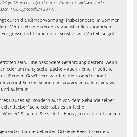
el [in Deutschland] mit hoher Wahrscheinlichkeit stärker
 Essen, FGM-Symposium 2017)
edingt durch die Klimaerwärmung, insbesondere im Sommer
rden. Wetterextreme werden voraussichtlich zunehmen.
reignisse nicht zunehmen, so ist es von Vorteil, so gut
betroffen sein. Eine besondere Gefährdung besteht, wenn
n oder am Hang steht. Bäche – auch kleine, friedliche
u reißenden Gewässern werden, die rasend schnell
ulden und Senken können besonders betroffen sein, weil
 und aufstaut.
Ihres Hauses ab, sondern auch von dem Gebäude selber.
 Geländeoberfläche oder gibt es einfache
des Wasser? Schauen Sie sich Ihr Haus genau an und suchen
egenkarten für die bebauten Ortsteile Rees, Esserden,