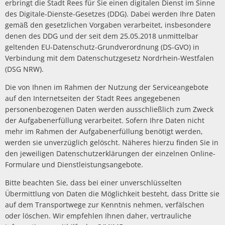
erbringt die Stadt Rees für Sie einen digitalen Dienst im Sinne
Politik
Abwasserbeseit
Marketingkam
Wirtschaftsförderung
des Digitale-Dienste-Gesetzes (DDG). Dabei werden Ihre Daten
PV Anlage auf 
Breitbandausb
gemäß den gesetzlichen Vorgaben verarbeitet, insbesondere
Über Rees
Unternehmens
Umgestaltung 
Aktuelle Proje
denen des DDG und der seit dem 25.05.2018 unmittelbar
Umwelt- und Klimaschutz
Hochwasser
Wirtschaftsfor
geltenden EU-Datenschutz-Grundverordnung (DS-GVO) in
Sanierung Alt
Finanzen
Abgeschlossene
Starkregen
Aktuelle öffen
Verbindung mit dem Datenschutzgesetz Nordrhein-Westfalen
Öffentliche Ausschreibungen
heimat shoppe
Neubau Geräteh
Informationen
(DSG NRW).
Gefahrenabwehr allgemein
Radverkehrsko
Vergebene Auft
Studie Einkauf
Neubau Garage
Kommunale Wä
Die von Ihnen im Rahmen der Nutzung der Serviceangebote
Straßenbeleuc
Beabsichtigte A
Zivil- und Katastrophenschutz
MittagsImpuls
auf den Internetseiten der Stadt Rees angegebenen
Energiebotscha
personenbezogenen Daten werden ausschließlich zum Zweck
Umwelt
der Aufgabenerfüllung verarbeitet. Sofern Ihre Daten nicht
mehr im Rahmen der Aufgabenerfüllung benötigt werden,
Klimaanpassun
werden sie unverzüglich gelöscht. Näheres hierzu finden Sie in
den jeweiligen Datenschutzerklärungen der einzelnen Online-
Formulare und Dienstleistungsangebote.
Bitte beachten Sie, dass bei einer unverschlüsselten
Übermittlung von Daten die Möglichkeit besteht, dass Dritte sie
auf dem Transportwege zur Kenntnis nehmen, verfälschen
oder löschen. Wir empfehlen Ihnen daher, vertrauliche