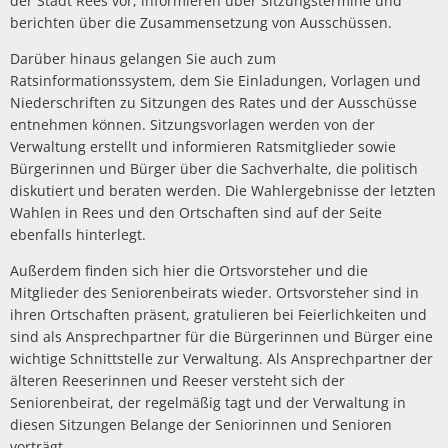
der Stadt Rees vor, informieren über Sitzungstermine und
Politik
Abwasserbeseit
Marketingkam
berichten über die Zusammensetzung von Ausschüssen.
Wirtschaftsförderung
PV Anlage auf 
Breitbandausb
Über Rees
Unternehmens
Darüber hinaus gelangen Sie auch zum
Umgestaltung 
Aktuelle Proje
Umwelt- und Klimaschutz
Hochwasser
Ratsinformationssystem, dem Sie Einladungen, Vorlagen und
Wirtschaftsfor
Sanierung Alt
Finanzen
Abgeschlossene
Niederschriften zu Sitzungen des Rates und der Ausschüsse
Starkregen
Aktuelle öffen
Öffentliche Ausschreibungen
heimat shoppe
entnehmen können. Sitzungsvorlagen werden von der
Neubau Geräteh
Informationen
Gefahrenabwehr allgemein
Radverkehrsko
Verwaltung erstellt und informieren Ratsmitglieder sowie
Vergebene Auft
Studie Einkauf
Neubau Garage
Bürgerinnen und Bürger über die Sachverhalte, die politisch
Kommunale Wä
Straßenbeleuc
Beabsichtigte A
diskutiert und beraten werden. Die Wahlergebnisse der letzten
Zivil- und Katastrophenschutz
MittagsImpuls
Energiebotscha
Wahlen in Rees und den Ortschaften sind auf der Seite
ebenfalls hinterlegt.
Umwelt
Außerdem finden sich hier die Ortsvorsteher und die
Klimaanpassun
Mitglieder des Seniorenbeirats wieder. Ortsvorsteher sind in
ihren Ortschaften präsent, gratulieren bei Feierlichkeiten und
sind als Ansprechpartner für die Bürgerinnen und Bürger eine
wichtige Schnittstelle zur Verwaltung. Als Ansprechpartner der
älteren Reeserinnen und Reeser versteht sich der
Seniorenbeirat, der regelmäßig tagt und der Verwaltung in
diesen Sitzungen Belange der Seniorinnen und Senioren
vorträgt.