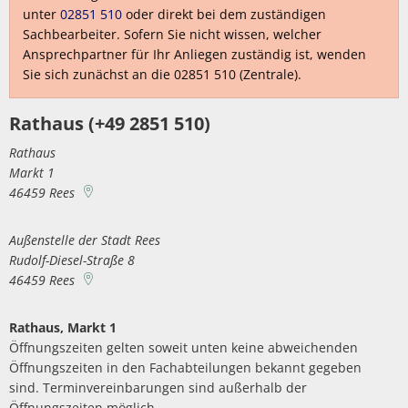
Politik
Abwasserbeseit
unter
02851 510
oder direkt bei dem zuständigen
Marketingkam
Wirtschaftsförderung
PV Anlage auf 
Sachbearbeiter. Sofern Sie nicht wissen, welcher
Breitbandausb
Über Rees
Unternehmens
Ansprechpartner für Ihr Anliegen zuständig ist, wenden
Umgestaltung 
Aktuelle Proje
Umwelt- und Klimaschutz
Hochwasser
Sie sich zunächst an die 02851 510 (Zentrale).
Wirtschaftsfor
Sanierung Alt
Finanzen
Abgeschlossene
Starkregen
Aktuelle öffen
Öffentliche Ausschreibungen
heimat shoppe
Neubau Geräteh
Rathaus (+49 2851 510)
Informationen
Gefahrenabwehr allgemein
Radverkehrsko
Vergebene Auft
Studie Einkauf
Neubau Garage
Rathaus
Kommunale Wä
Straßenbeleuc
Beabsichtigte A
Markt 1
Zivil- und Katastrophenschutz
MittagsImpuls
Energiebotscha
46459
Rees
Umwelt
Außenstelle der Stadt Rees
Klimaanpassun
Rudolf-Diesel-Straße 8
46459
Rees
Rathaus, Markt 1
Öffnungszeiten gelten soweit unten keine abweichenden
Öffnungszeiten in den Fachabteilungen bekannt gegeben
sind. Terminvereinbarungen sind außerhalb der
Öffnungszeiten möglich.