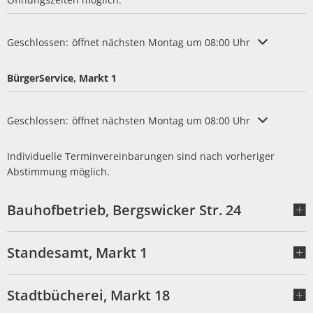
Klicken, um weitere Öffnungs- oder Schließzeiten auszublenden
Geschlossen:
öffnet nächsten Montag um 08:00 Uhr
BürgerService, Markt 1
Klicken, um weitere Öffnungs- oder Schließzeiten auszublenden
Geschlossen:
öffnet nächsten Montag um 08:00 Uhr
Individuelle Terminvereinbarungen sind nach vorheriger
Abstimmung möglich.
Bauhofbetrieb, Bergswicker Str. 24
Standesamt, Markt 1
Stadtbücherei, Markt 18