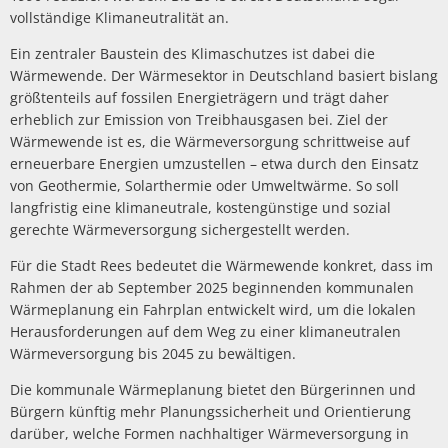
Politik
Abwasserbeseit
vollständige Klimaneutralität an.
Marketingkam
Wirtschaftsförderung
PV Anlage auf 
Breitbandausb
Über Rees
Ein zentraler Baustein des Klimaschutzes ist dabei die
Unternehmens
Umgestaltung 
Aktuelle Proje
Umwelt- und Klimaschutz
Wärmewende. Der Wärmesektor in Deutschland basiert bislang
Hochwasser
Wirtschaftsfor
Sanierung Alt
größtenteils auf fossilen Energieträgern und trägt daher
Finanzen
Abgeschlossene
Starkregen
Aktuelle öffen
Öffentliche Ausschreibungen
erheblich zur Emission von Treibhausgasen bei. Ziel der
heimat shoppe
Neubau Geräteh
Informationen
Wärmewende ist es, die Wärmeversorgung schrittweise auf
Gefahrenabwehr allgemein
Radverkehrsko
Vergebene Auft
Studie Einkauf
erneuerbare Energien umzustellen – etwa durch den Einsatz
Neubau Garage
Kommunale Wä
Straßenbeleuc
Beabsichtigte A
von Geothermie, Solarthermie oder Umweltwärme. So soll
Zivil- und Katastrophenschutz
MittagsImpuls
Energiebotscha
langfristig eine klimaneutrale, kostengünstige und sozial
gerechte Wärmeversorgung sichergestellt werden.
Umwelt
Für die Stadt Rees bedeutet die Wärmewende konkret, dass im
Klimaanpassun
Rahmen der ab September 2025 beginnenden kommunalen
Wärmeplanung ein Fahrplan entwickelt wird, um die lokalen
Herausforderungen auf dem Weg zu einer klimaneutralen
Wärmeversorgung bis 2045 zu bewältigen.
Die kommunale Wärmeplanung bietet den Bürgerinnen und
Bürgern künftig mehr Planungssicherheit und Orientierung
darüber, welche Formen nachhaltiger Wärmeversorgung in