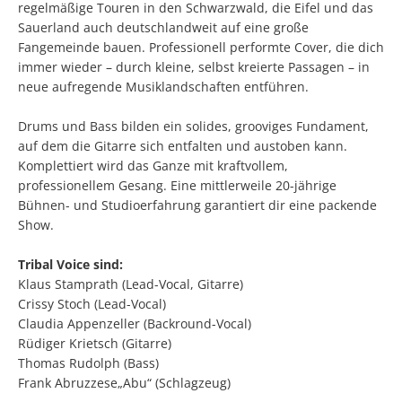
Politik
regelmäßige Touren in den Schwarzwald, die Eifel und das
Abwasserbeseit
Marketingkam
Wirtschaftsförderung
PV Anlage auf 
Sauerland auch deutschlandweit auf eine große
Breitbandausb
Fangemeinde bauen. Professionell performte Cover, die dich
Über Rees
Unternehmens
Umgestaltung 
Aktuelle Proje
Umwelt- und Klimaschutz
immer wieder – durch kleine, selbst kreierte Passagen – in
Hochwasser
Wirtschaftsfor
Sanierung Alt
neue aufregende Musiklandschaften entführen.
Finanzen
Abgeschlossene
Starkregen
Aktuelle öffen
Öffentliche Ausschreibungen
heimat shoppe
Neubau Geräteh
Informationen
Drums und Bass bilden ein solides, grooviges Fundament,
Gefahrenabwehr allgemein
Radverkehrsko
Vergebene Auft
Studie Einkauf
auf dem die Gitarre sich entfalten und austoben kann.
Neubau Garage
Kommunale Wä
Straßenbeleuc
Beabsichtigte A
Komplettiert wird das Ganze mit kraftvollem,
Zivil- und Katastrophenschutz
MittagsImpuls
Energiebotscha
professionellem Gesang. Eine mittlerweile 20-jährige
Bühnen- und Studioerfahrung garantiert dir eine packende
Umwelt
Show.
Klimaanpassun
Tribal Voice sind:
Klaus Stamprath (Lead-Vocal, Gitarre)
Crissy Stoch (Lead-Vocal)
Claudia Appenzeller (Backround-Vocal)
Rüdiger Krietsch (Gitarre)
Thomas Rudolph (Bass)
Frank Abruzzese„Abu“ (Schlagzeug)