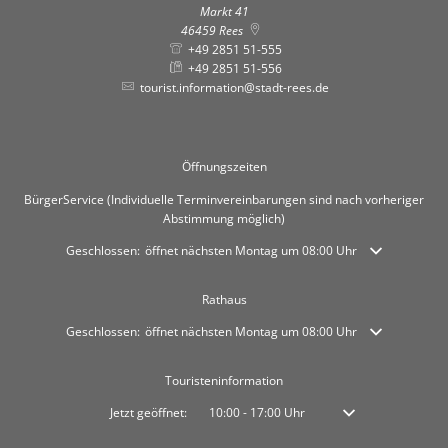
Markt 41
46459
Rees
+49 2851 51-555
+49 2851 51-556
tourist.information@stadt-rees.de
Öffnungszeiten
BürgerService (Individuelle Terminvereinbarungen sind nach vorheriger
Abstimmung möglich)
Klicken, um weitere Öffnungs- oder Schließzeiten auszublenden
Geschlossen:
öffnet nächsten Montag um 08:00 Uhr
Rathaus
Klicken, um weitere Öffnungs- oder Schließzeiten auszublenden
Geschlossen:
öffnet nächsten Montag um 08:00 Uhr
Touristeninformation
Klicken, um weitere Öffnungs- oder Schließzeiten auszublenden
Jetzt geöffnet:
10:00
-
17:00
Uhr
Von 10:00 bis 17:00 