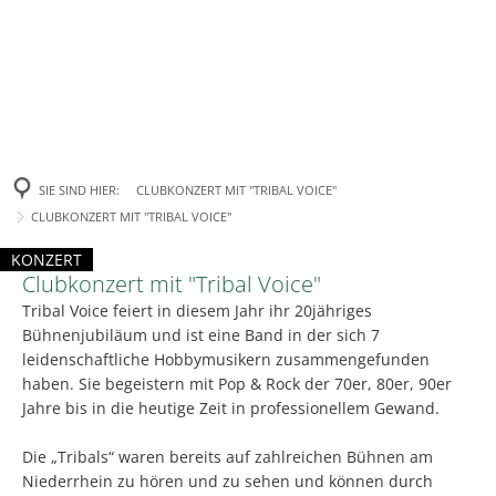
TOURISMUS
BILDUNG & SOZIALES
Stellenausschreibungen
Öffnungszeiten
BAUEN & WIRTSCHAFT
Ausbildungsbörse "Job 4
Bildung
Feierabendmärkte 2026 | 9. Juli & 13. August
Mitarbeiterverzeichnis
Stadtgarten-Qua
Aktuelle Projekte
Schulen
Leistungsgewährung fü
Jobcenter
800 Jahre Rees
Serviceportal
Breitbandausb
Kindergärten & Kindert
Baugenehmigung
Bauen
Arbeitsvermittlung
WasserFreizeit 
Grundsicherung im Alte
SIE SIND HIER:
CLUBKONZERT MIT "TRIBAL VOICE"
Soziales
Ferienpark Reeser Meer: "Marissa Lake Village"
Dienstleistungen
KITA-ONLINE
Genehmigungsfr
Bildungs- und Teilhabel
Für Wohnbeba
CLUBKONZERT MIT "TRIBAL VOICE"
Baugrundstücke
Betuwe
Wohngeld
Musikschule
Bauaktenausle
Baubeginn Gleichstromverbindung A-Nord
Karriere bei der Stadt Rees
Für Gewerbe
Clubkonzert
KONZERT
Marissa Lake Vi
Hilfe zur Pflege
Aktuelle Beteil
Bauleitplanung
Stadtbücherei
Geförderter W
Clubkonzert mit "Tribal Voice"
KATEGORIE: KONZERT
Für Investoren
Wieder Rentenberatung für Reeserinnen und Re
Ausbildung, Studium und Praktikum b
Straßenendaus
mit
Beerdigungskosten
Bebauungsplän
Tribal Voice feiert in diesem Jahr ihr 20jähriges
Stadtarchiv
Denkmalschutz
Bühnenjubiläum und ist eine Band in der sich 7
Amprion A-Nor
Behindertenhilfe
Flächennutzun
"Tribal
Schadensmelder
Organisation & Digitalisierung
Volkshochschule (VHS)
leidenschaftliche Hobbymusikern zusammengefunden
Mietspiegel
Kreisverkehr Fl
Flüchtlingshilfe
haben. Sie begeistern mit Pop & Rock der 70er, 80er, 90er
Voice"
Tom-Sawyer-Schreibwe
Kostenlose Pflegeberatung des Kreis Kleve
Bürgermeister
Jahre bis in die heutige Zeit in professionellem Gewand.
Ogatas Milling
Sozialladen
Städtische Gebäude
Erweiterung Fl
Veröffentlichungen
Jugendhäuser
Die „Tribals“ waren bereits auf zahlreichen Bühnen am
Arbeiten im St
Tiefbau
Niederrhein zu hören und zu sehen und können durch
Neue Obdachlo
Rentenberatung