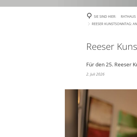
Veröffentlichu
SIE SIND HIER:
RATHAUS
Politik
REESER KUNSTSONNTAG: A
Über Rees
Reeser Kuns
Finanzen
Gefahrenabweh
Für den 25. Reeser K
2. Juli 2026
Zivil- und Kat