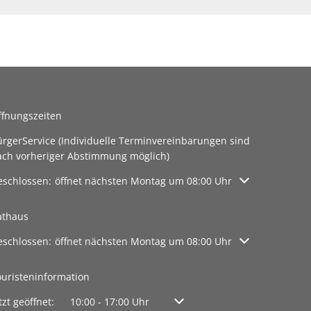
ffnungszeiten
ürgerService (Individuelle Terminvereinbarungen sind
ach vorheriger Abstimmung möglich)
licken, um weitere Öffnungs- oder Schließzeiten auszublenden
eschlossen:
öffnet nächsten Montag um 08:00 Uhr
athaus
licken, um weitere Öffnungs- oder Schließzeiten auszublenden
eschlossen:
öffnet nächsten Montag um 08:00 Uhr
ouristeninformation
licken, um weitere Öffnungs- oder Schließzeiten auszublenden
tzt geöffnet:
10:00
-
17:00
Uhr
Von 10:00 bis 17:00 Uhr