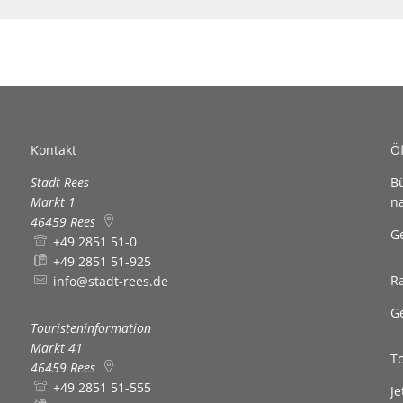
Kontakt
Ö
Stadt Rees
B
Markt 1
n
46459
Rees
K
G
+49 2851 51-0
+49 2851 51-925
R
info@stadt-rees.de
K
G
Touristeninformation
Markt 41
T
46459
Rees
+49 2851 51-555
K
Je