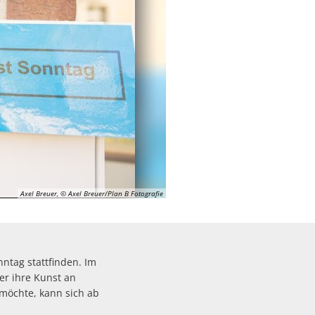
rte
Axel Breuer, © Axel Breuer/Plan B Fotografie
ntag stattfinden. Im
er ihre Kunst an
 möchte, kann sich ab