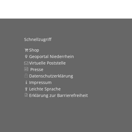
Veröffentlichu
Politik
Über Rees
Schnellzugriff
Finanzen
Shop
Geoportal Niederrhein
Gefahrenabweh
Virtuelle Poststelle
Presse
Zivil- und Kat
Datenschutzerklärung
Impressum
Leichte Sprache
Erklärung zur Barrierefreiheit