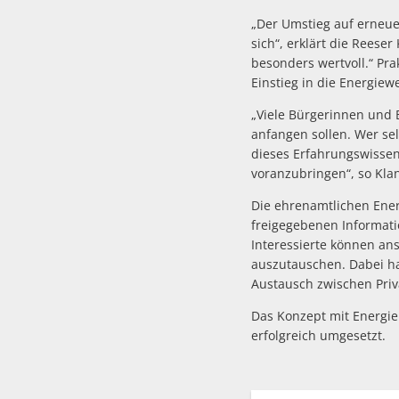
„Der Umstieg auf erneu
sich“, erklärt die Reese
besonders wertvoll.“ Pr
Einstieg in die Energiew
„Viele Bürgerinnen und 
anfangen sollen. Wer sel
dieses Erfahrungswisse
voranzubringen“, so Kla
Die ehrenamtlichen Ener
freigegebenen Informatio
Interessierte können an
auszutauschen. Dabei ha
Austausch zwischen Pri
Das Konzept mit Energi
erfolgreich umgesetzt.