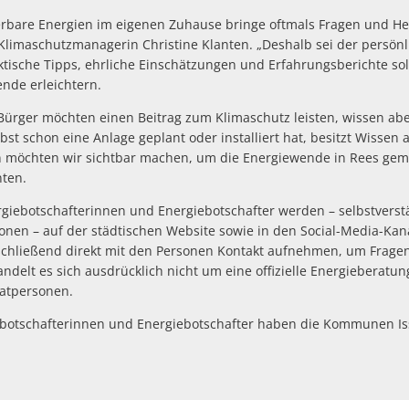
erbare Energien im eigenen Zuhause bringe oftmals Fragen und H
r Klimaschutzmanagerin Christine Klanten. „Deshalb sei der persön
aktische Tipps, ehrliche Einschätzungen und Erfahrungsberichte s
ende erleichtern.
Bürger möchten einen Beitrag zum Klimaschutz leisten, wissen abe
bst schon eine Anlage geplant oder installiert hat, besitzt Wissen
n möchten wir sichtbar machen, um die Energiewende in Rees gem
nten.
giebotschafterinnen und Energiebotschafter werden – selbstverstä
nen – auf der städtischen Website sowie in den Social-Media-Kanä
schließend direkt mit den Personen Kontakt aufnehmen, um Fragen 
ndelt es sich ausdrücklich nicht um eine offizielle Energieberatu
vatpersonen.
ebotschafterinnen und Energiebotschafter haben die Kommunen I