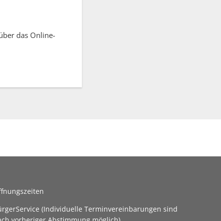
über das Online-
ffnungszeiten
ürgerService (Individuelle Terminvereinbarungen sind
ach vorheriger Abstimmung möglich)