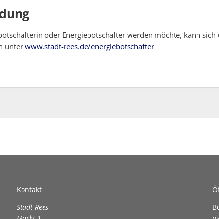
ldung
botschafterin oder Energiebotschafter werden möchte, kann sich 
n unter
www.stadt-rees.de/energiebotschafter
Kontakt
Ö
Stadt Rees
B
Markt 1
n