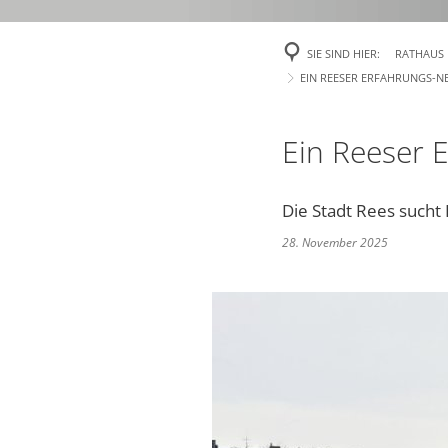
Veröffentlichu
SIE SIND HIER:
RATHAUS
Politik
EIN REESER ERFAHRUNGS-N
Über Rees
Ein Reeser 
Finanzen
Gefahrenabweh
Die Stadt Rees sucht
28. November 2025
Zivil- und Kat