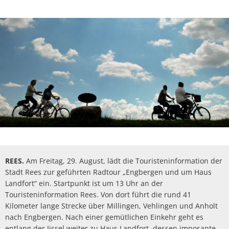
Politik
Abwasserbeseit
Marketingkam
Wirtschaftsförderung
PV Anlage auf 
Breitbandausb
Über Rees
Unternehmens
Umgestaltung 
Aktuelle Proje
Umwelt- und Klimaschutz
Hochwasser
Wirtschaftsfor
Sanierung Alt
Finanzen
Abgeschlossene
Starkregen
Aktuelle öffen
Öffentliche Ausschreibungen
heimat shoppe
Neubau Geräteh
Informationen
Gefahrenabwehr allgemein
Radverkehrsko
Vergebene Auft
Studie Einkauf
Neubau Garage
Kommunale Wä
Straßenbeleuc
Beabsichtigte A
Zivil- und Katastrophenschutz
MittagsImpuls
Energiebotscha
Umwelt
Klimaanpassun
REES.
Am Freitag, 29. August, lädt die Touristeninformation der
Stadt Rees zur geführten Radtour „Engbergen und um Haus
Landfort“ ein. Startpunkt ist um 13 Uhr an der
Touristeninformation Rees. Von dort führt die rund 41
Kilometer lange Strecke über Millingen, Vehlingen und Anholt
nach Engbergen. Nach einer gemütlichen Einkehr geht es
entlang der Ijssel weiter zu Haus Landfort, dessen imposante