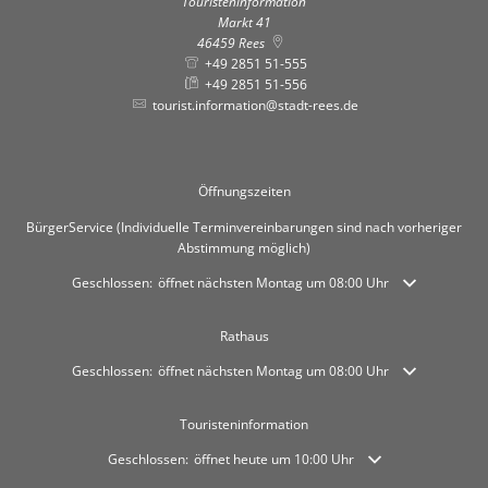
Touristeninformation
Markt 41
46459
Rees
+49 2851 51-555
+49 2851 51-556
tourist.information@stadt-rees.de
Öffnungszeiten
BürgerService (Individuelle Terminvereinbarungen sind nach vorheriger
Abstimmung möglich)
Klicken, um weitere Öffnungs- oder Schließzeiten auszublenden
Geschlossen:
öffnet nächsten Montag um 08:00 Uhr
Rathaus
Klicken, um weitere Öffnungs- oder Schließzeiten auszublenden
Geschlossen:
öffnet nächsten Montag um 08:00 Uhr
Touristeninformation
Klicken, um weitere Öffnungs- oder Schließzeiten auszublende
Geschlossen:
öffnet heute um 10:00 Uhr