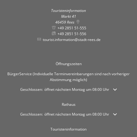
Touristeninformation
Markt 41
46459
Rees
+49 2851 51-555
+49 2851 51-556
tourist.information@stadt-rees.de
Öffnungszeiten
BürgerService (Individuelle Terminvereinbarungen sind nach vorheriger
Abstimmung möglich)
Klicken, um weitere Öffnungs- oder Schließzeiten auszublenden
Geschlossen:
öffnet nächsten Montag um 08:00 Uhr
Rathaus
Klicken, um weitere Öffnungs- oder Schließzeiten auszublenden
Geschlossen:
öffnet nächsten Montag um 08:00 Uhr
Touristeninformation