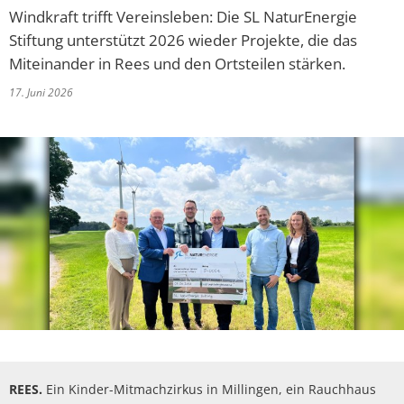
Politik
Abwasserbeseit
Windkraft trifft Vereinsleben: Die SL NaturEnergie
Marketingkam
Wirtschaftsförderung
PV Anlage auf 
Stiftung unterstützt 2026 wieder Projekte, die das
Breitbandausb
Über Rees
Unternehmens
Umgestaltung 
Aktuelle Proje
Miteinander in Rees und den Ortsteilen stärken.
Umwelt- und Klimaschutz
Hochwasser
Wirtschaftsfor
Sanierung Alt
Finanzen
Abgeschlossene
17. Juni 2026
Starkregen
Aktuelle öffen
Öffentliche Ausschreibungen
heimat shoppe
Neubau Geräteh
Informationen
Gefahrenabwehr allgemein
Radverkehrsko
Vergebene Auft
Studie Einkauf
Neubau Garage
Kommunale Wä
Straßenbeleuc
Beabsichtigte A
Zivil- und Katastrophenschutz
MittagsImpuls
Energiebotscha
Umwelt
Klimaanpassun
REES.
Ein Kinder-Mitmachzirkus in Millingen, ein Rauchhaus