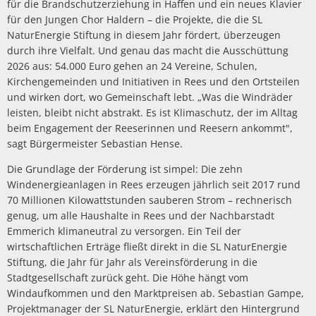
für die Brandschutzerziehung in Haffen und ein neues Klavier
für den Jungen Chor Haldern – die Projekte, die die SL
NaturEnergie Stiftung in diesem Jahr fördert, überzeugen
durch ihre Vielfalt. Und genau das macht die Ausschüttung
2026 aus: 54.000 Euro gehen an 24 Vereine, Schulen,
Kirchengemeinden und Initiativen in Rees und den Ortsteilen
und wirken dort, wo Gemeinschaft lebt. „Was die Windräder
leisten, bleibt nicht abstrakt. Es ist Klimaschutz, der im Alltag
beim Engagement der Reeserinnen und Reesern ankommt",
sagt Bürgermeister Sebastian Hense.
Die Grundlage der Förderung ist simpel: Die zehn
Windenergieanlagen in Rees erzeugen jährlich seit 2017 rund
70 Millionen Kilowattstunden sauberen Strom – rechnerisch
genug, um alle Haushalte in Rees und der Nachbarstadt
Emmerich klimaneutral zu versorgen. Ein Teil der
wirtschaftlichen Erträge fließt direkt in die SL NaturEnergie
Stiftung, die Jahr für Jahr als Vereinsförderung in die
Stadtgesellschaft zurück geht. Die Höhe hängt vom
Windaufkommen und den Marktpreisen ab. Sebastian Gampe,
Projektmanager der SL NaturEnergie, erklärt den Hintergrund