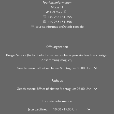
Touristeninformation
Markt 41
46459
Rees
+49 2851 51-555
+49 2851 51-556
tourist.information@stadt-rees.de
Öffnungszeiten
BürgerService (Individuelle Terminvereinbarungen sind nach vorheriger
Abstimmung möglich)
Klicken, um weitere Öffnungs- oder Schließzeiten auszublenden
Geschlossen:
öffnet nächsten Montag um 08:00 Uhr
Rathaus
Klicken, um weitere Öffnungs- oder Schließzeiten auszublenden
Geschlossen:
öffnet nächsten Montag um 08:00 Uhr
Touristeninformation
Klicken, um weitere Öffnungs- oder Schließzeiten auszublenden
Jetzt geöffnet:
10:00
-
17:00
Uhr
Von 10:00 bis 17:00 