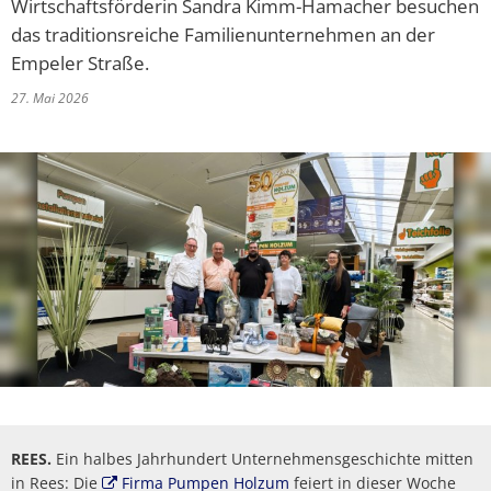
Wirtschaftsförderin Sandra Kimm-Hamacher besuchen
Politik
Abwasserbeseit
Marketingkam
Wirtschaftsförderung
PV Anlage auf 
das traditionsreiche Familienunternehmen an der
Breitbandausb
Über Rees
Empeler Straße.
Unternehmens
Umgestaltung 
Aktuelle Proje
Umwelt- und Klimaschutz
Hochwasser
Wirtschaftsfor
27. Mai 2026
Sanierung Alt
Finanzen
Abgeschlossene
Starkregen
Aktuelle öffen
Öffentliche Ausschreibungen
heimat shoppe
Neubau Geräteh
Informationen
Gefahrenabwehr allgemein
Radverkehrsko
Vergebene Auft
Studie Einkauf
Neubau Garage
Kommunale Wä
Straßenbeleuc
Beabsichtigte A
Zivil- und Katastrophenschutz
MittagsImpuls
Energiebotscha
Umwelt
Klimaanpassun
REES.
Ein halbes Jahrhundert Unternehmensgeschichte mitten
in Rees: Die
Firma Pumpen Holzum
feiert in dieser Woche