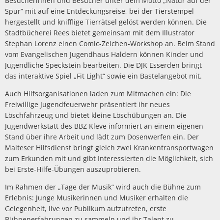
Besucherinnen und Besucher unter dem Motto „Natur auf der
Spur“ mit auf eine Entdeckungsreise, bei der Tierstempel
hergestellt und knifflige Tierrätsel gelöst werden können. Die
Stadtbücherei Rees bietet gemeinsam mit dem Illustrator
Stephan Lorenz einen Comic-Zeichen-Workshop an. Beim Stand
vom Evangelischen Jugendhaus Haldern können Kinder und
Jugendliche Speckstein bearbeiten. Die DJK Esserden bringt
das interaktive Spiel „Fit Light“ sowie ein Bastelangebot mit.
Auch Hilfsorganisationen laden zum Mitmachen ein: Die
Freiwillige Jugendfeuerwehr präsentiert ihr neues
Löschfahrzeug und bietet kleine Löschübungen an. Die
Jugendwerkstatt des BBZ Kleve informiert an einem eigenen
Stand über ihre Arbeit und lädt zum Dosenwerfen ein. Der
Malteser Hilfsdienst bringt gleich zwei Krankentransportwagen
zum Erkunden mit und gibt Interessierten die Möglichkeit, sich
bei Erste-Hilfe-Übungen auszuprobieren.
Im Rahmen der „Tage der Musik“ wird auch die Bühne zum
Erlebnis: Junge Musikerinnen und Musiker erhalten die
Gelegenheit, live vor Publikum aufzutreten, erste
Bühnenerfahrungen zu sammeln und ihr Talent zu