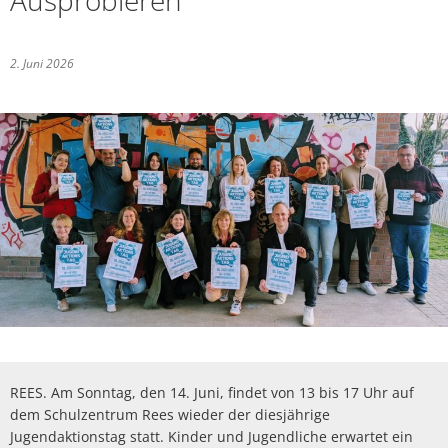
Ausprobieren
Politik
Abwasserbeseit
Marketingkam
Wirtschaftsförderung
PV Anlage auf 
Breitbandausb
Über Rees
Unternehmens
Umgestaltung 
2. Juni 2026
Aktuelle Proje
Umwelt- und Klimaschutz
Hochwasser
Wirtschaftsfor
Sanierung Alt
Finanzen
Abgeschlossene
Starkregen
Aktuelle öffen
Öffentliche Ausschreibungen
heimat shoppe
Neubau Geräteh
Informationen
Gefahrenabwehr allgemein
Radverkehrsko
Vergebene Auft
Studie Einkauf
Neubau Garage
Kommunale Wä
Straßenbeleuc
Beabsichtigte A
Zivil- und Katastrophenschutz
MittagsImpuls
Energiebotscha
Umwelt
Klimaanpassun
REES. Am Sonntag, den 14. Juni, findet von 13 bis 17 Uhr auf
dem Schulzentrum Rees wieder der diesjährige
Jugendaktionstag statt. Kinder und Jugendliche erwartet ein