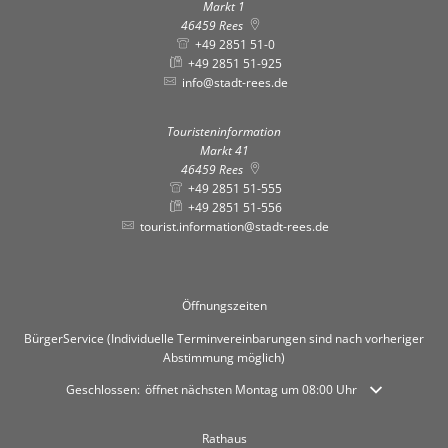
Markt 1
46459
Rees
+49 2851 51-0
+49 2851 51-925
info@stadt-rees.de
Touristeninformation
Markt 41
46459
Rees
+49 2851 51-555
+49 2851 51-556
tourist.information@stadt-rees.de
Öffnungszeiten
BürgerService (Individuelle Terminvereinbarungen sind nach vorheriger
Abstimmung möglich)
Klicken, um weitere Öffnungs- oder Schließzeiten auszublenden
Geschlossen:
öffnet nächsten Montag um 08:00 Uhr
Rathaus