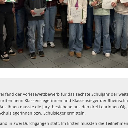
Defibrillatoren-Stando
rei fand der Vorlesewettbewerb für das sechste Schuljahr der wei
durften neun Klassensiegerinnen und Klassensieger der Rheinschu
us ihnen musste die Jury, bestehend aus den drei Lehrinnen Olga
Schulsiegerinnen bzw. Schulsieger ermitteln.
and in zwei Durchgängen statt. Im Ersten mussten die Teilnehme