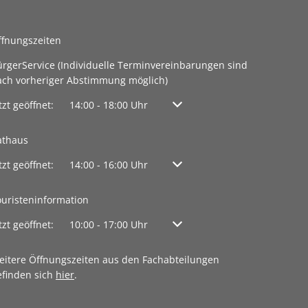
ffnungszeiten
ürgerService (Individuelle Terminvereinbarungen sind
ach vorheriger Abstimmung möglich)
licken, um weitere Öffnungs- oder Schließzeiten auszublenden
tzt geöffnet:
14:00
-
18:00
Uhr
Von 14:00 bis 18:00 Uhr
athaus
licken, um weitere Öffnungs- oder Schließzeiten auszublenden
tzt geöffnet:
14:00
-
16:00
Uhr
Von 14:00 bis 16:00 Uhr
ouristeninformation
licken, um weitere Öffnungs- oder Schließzeiten auszublenden
tzt geöffnet:
10:00
-
17:00
Uhr
Von 10:00 bis 17:00 Uhr
eitere Öffnungszeiten aus den Fachabteilungen
efinden sich
hier
.