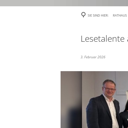
Veröffentlichu
SIE SIND HIER:
RATHAUS
Politik
Über Rees
Lesetalente
Finanzen
3. Februar 2026
Gefahrenabweh
Zivil- und Kat