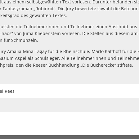
t aus einem selbstgewählten Text vorlesen. Darunter befanden s
er Fantasyroman „Rubinrot“. Die Jury bewertete sowohl die Betonun
keitsgrad des gewählten Textes.
ussten die Teilnehmerinnen und Teilnehmer einen Abschnitt aus
aos“ von Juma Kliebenstein vorlesen. Die Stellen aus diesem am
rn für Schmunzeln.
ury Amalia-Mina Tagay für die Rheinschule, Marlo Kalthoff für die 
sium Aspel als Schulsieger. Alle Teilnehmerinnen und Teilnehme
preis, den die Reeser Buchhandlung „Die Bücherecke“ stiftete.
ei Rees