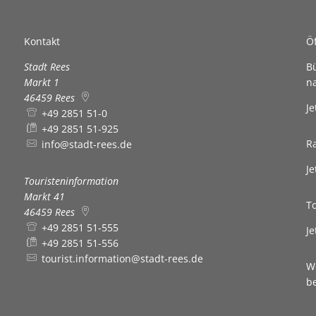
Kontakt
Ö
Stadt Rees
B
Markt 1
n
46459
Rees
K
Je
+49 2851 51-0
+49 2851 51-925
R
info@stadt-rees.de
K
Je
Touristeninformation
Markt 41
T
46459
Rees
+49 2851 51-555
K
Je
+49 2851 51-556
tourist.information@stadt-rees.de
W
b