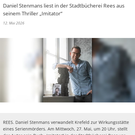
Politik
Abwasserbeseit
Daniel Stenmans liest in der Stadtbücherei Rees aus
Marketingkam
Wirtschaftsförderung
PV Anlage auf 
seinem Thriller „Imitator“
Breitbandausb
Über Rees
Unternehmens
Umgestaltung 
Aktuelle Proje
Umwelt- und Klimaschutz
12. Mai 2026
Hochwasser
Wirtschaftsfor
Sanierung Alt
Finanzen
Abgeschlossene
Starkregen
Aktuelle öffen
Öffentliche Ausschreibungen
heimat shoppe
Neubau Geräteh
Informationen
Gefahrenabwehr allgemein
Radverkehrsko
Vergebene Auft
Studie Einkauf
Neubau Garage
Kommunale Wä
Straßenbeleuc
Beabsichtigte A
Zivil- und Katastrophenschutz
MittagsImpuls
Energiebotscha
Umwelt
Klimaanpassun
REES. Daniel Stenmans verwandelt Krefeld zur Wirkungsstätte
eines Serienmörders. Am Mittwoch, 27. Mai, um 20 Uhr, stellt