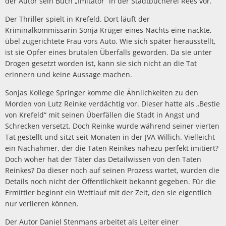
der Autor sein Buch „Imitator“ in der Stadtbücherei Rees vor.
Der Thriller spielt in Krefeld. Dort läuft der
Kriminalkommissarin Sonja Krüger eines Nachts eine nackte,
übel zugerichtete Frau vors Auto. Wie sich später herausstellt,
ist sie Opfer eines brutalen Überfalls geworden. Da sie unter
Drogen gesetzt worden ist, kann sie sich nicht an die Tat
erinnern und keine Aussage machen.
Sonjas Kollege Springer komme die Ähnlichkeiten zu den
Morden von Lutz Reinke verdächtig vor. Dieser hatte als „Bestie
von Krefeld“ mit seinen Überfällen die Stadt in Angst und
Schrecken versetzt. Doch Reinke wurde während seiner vierten
Tat gestellt und sitzt seit Monaten in der JVA Willich. Vielleicht
ein Nachahmer, der die Taten Reinkes nahezu perfekt imitiert?
Doch woher hat der Täter das Detailwissen von den Taten
Reinkes? Da dieser noch auf seinen Prozess wartet, wurden die
Details noch nicht der Öffentlichkeit bekannt gegeben. Für die
Ermittler beginnt ein Wettlauf mit der Zeit, den sie eigentlich
nur verlieren können.
Der Autor Daniel Stenmans arbeitet als Leiter einer