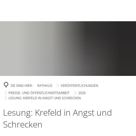
TOURISMUS
BILDUNG & SOZIALES
Stellenausschreibungen
Öffnungszeiten
BAUEN & WIRTSCHAFT
Ausbildungsbörse "Job 4
Bildung
Feierabendmärkte 2026 | 9. Juli & 13. August
Mitarbeiterverzeichnis
Stadtgarten-Qua
Aktuelle Projekte
Schulen
Leistungsgewährung fü
Jobcenter
800 Jahre Rees
Serviceportal
Breitbandausb
Kindergärten & Kindert
Baugenehmigung
Bauen
Arbeitsvermittlung
WasserFreizeit 
Grundsicherung im Alte
Soziales
Ferienpark Reeser Meer: "Marissa Lake Village"
Dienstleistungen
KITA-ONLINE
Genehmigungsfr
Bildungs- und Teilhabel
Für Wohnbeba
Baugrundstücke
Betuwe
Wohngeld
Musikschule
Bauaktenausle
Baubeginn Gleichstromverbindung A-Nord
Karriere bei der Stadt Rees
Für Gewerbe
Marissa Lake Vi
Hilfe zur Pflege
Aktuelle Beteil
Bauleitplanung
Stadtbücherei
Geförderter W
Für Investoren
Wieder Rentenberatung für Reeserinnen und Re
Ausbildung, Studium und Praktikum b
Straßenendaus
Beerdigungskosten
Bebauungsplän
SIE SIND HIER:
RATHAUS
VERÖFFENTLICHUNGEN
Stadtarchiv
Denkmalschutz
Amprion A-Nor
PRESSE- UND ÖFFENTLICHKEITSARBEIT
2026
Behindertenhilfe
Flächennutzun
Schadensmelder
Organisation & Digitalisierung
Volkshochschule (VHS)
LESUNG: KREFELD IN ANGST UND SCHRECKEN
Mietspiegel
Kreisverkehr Fl
Flüchtlingshilfe
Tom-Sawyer-Schreibwe
Lesung: Krefeld in Angst und
Kostenlose Pflegeberatung des Kreis Kleve
Bürgermeister
Ogatas Milling
Sozialladen
Städtische Gebäude
Schrecken
Erweiterung Fl
Veröffentlichungen
Jugendhäuser
Arbeiten im St
Tiefbau
Neue Obdachlo
Rentenberatung