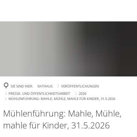
TOURISMUS
BILDUNG & SOZIALES
Stellenausschreibungen
Öffnungszeiten
BAUEN & WIRTSCHAFT
Ausbildungsbörse "Job 4
Bildung
Feierabendmärkte 2026 | 9. Juli & 13. August
Mitarbeiterverzeichnis
Stadtgarten-Qua
Aktuelle Projekte
Schulen
Leistungsgewährung fü
Jobcenter
800 Jahre Rees
Serviceportal
Breitbandausb
Kindergärten & Kindert
Baugenehmigung
Bauen
Arbeitsvermittlung
WasserFreizeit 
Grundsicherung im Alte
Soziales
Ferienpark Reeser Meer: "Marissa Lake Village"
Dienstleistungen
KITA-ONLINE
Genehmigungsfr
Bildungs- und Teilhabel
Für Wohnbeba
Baugrundstücke
Betuwe
Wohngeld
Musikschule
Bauaktenausle
Baubeginn Gleichstromverbindung A-Nord
Karriere bei der Stadt Rees
Für Gewerbe
Marissa Lake Vi
Hilfe zur Pflege
Aktuelle Beteil
Bauleitplanung
Stadtbücherei
Geförderter W
Für Investoren
Wieder Rentenberatung für Reeserinnen und Re
Ausbildung, Studium und Praktikum b
Straßenendaus
Beerdigungskosten
Bebauungsplän
SIE SIND HIER:
RATHAUS
VERÖFFENTLICHUNGEN
Stadtarchiv
Denkmalschutz
Amprion A-Nor
PRESSE- UND ÖFFENTLICHKEITSARBEIT
2026
Behindertenhilfe
Flächennutzun
Schadensmelder
Organisation & Digitalisierung
Volkshochschule (VHS)
MÜHLENFÜHRUNG: MAHLE, MÜHLE, MAHLE FÜR KINDER, 31.5.2026
Mietspiegel
Kreisverkehr Fl
Flüchtlingshilfe
Tom-Sawyer-Schreibwe
Mühlenführung: Mahle, Mühle,
Kostenlose Pflegeberatung des Kreis Kleve
Bürgermeister
Ogatas Milling
Sozialladen
Städtische Gebäude
mahle für Kinder, 31.5.2026
Erweiterung Fl
Veröffentlichungen
Jugendhäuser
Arbeiten im St
Tiefbau
Neue Obdachlo
Rentenberatung