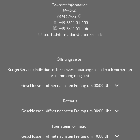
Touristeninformation
Markt 41
46459
Rees
+49 2851 51-555
+49 2851 51-556
tourist.information@stadt-rees.de
Öffnungszeiten
BürgerService (Individuelle Terminvereinbarungen sind nach vorheriger
Abstimmung möglich)
Klicken, um weitere Öffnungs- oder Schließzeiten auszublenden
Geschlossen:
öffnet nächsten Freitag um 08:00 Uhr
Rathaus
Klicken, um weitere Öffnungs- oder Schließzeiten auszublenden
Geschlossen:
öffnet nächsten Freitag um 08:00 Uhr
Touristeninformation
Klicken, um weitere Öffnungs- oder Schließzeiten auszublenden
Geschlossen:
öffnet nächsten Freitag um 10:00 Uhr