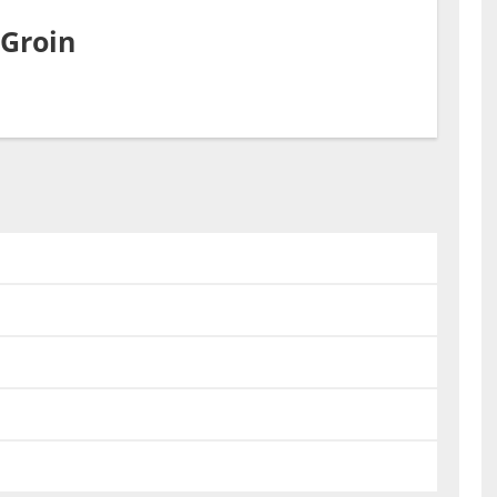
Defibrillatoren-Stando
-Groin