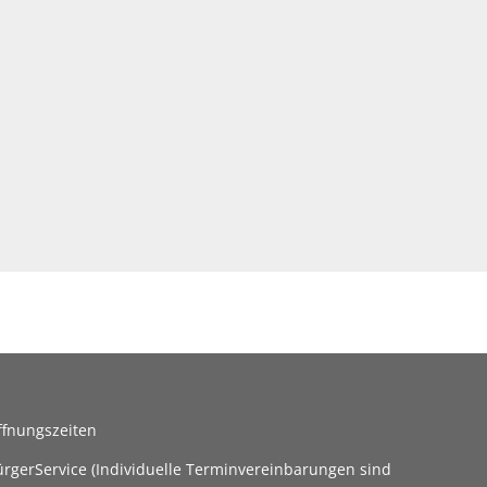
ffnungszeiten
ürgerService (Individuelle Terminvereinbarungen sind