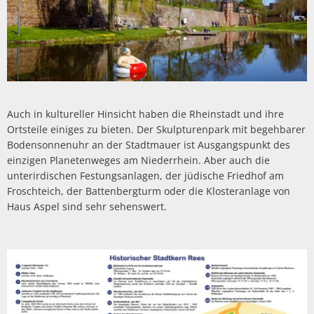
Politik
Abwasserbeseit
Marketingkam
Wirtschaftsförderung
PV Anlage auf 
Breitbandausb
Über Rees
Unternehmens
Umgestaltung 
Aktuelle Proje
Umwelt- und Klimaschutz
Hochwasser
Wirtschaftsfor
Sanierung Alt
Finanzen
Abgeschlossene
Starkregen
Aktuelle öffen
Öffentliche Ausschreibungen
heimat shoppe
Neubau Geräteh
Informationen
Gefahrenabwehr allgemein
Radverkehrsko
Vergebene Auft
Studie Einkauf
Auch in kultureller Hinsicht haben die Rheinstadt und ihre
Neubau Garage
Kommunale Wä
Straßenbeleuc
Beabsichtigte A
Ortsteile einiges zu bieten. Der Skulpturenpark mit begehbarer
Zivil- und Katastrophenschutz
MittagsImpuls
Energiebotscha
Bodensonnenuhr an der Stadtmauer ist Ausgangspunkt des
einzigen Planetenweges am Niederrhein. Aber auch die
Umwelt
unterirdischen Festungsanlagen, der jüdische Friedhof am
Klimaanpassun
Froschteich, der Battenbergturm oder die Klosteranlage von
Haus Aspel sind sehr sehenswert.