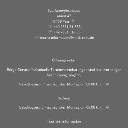
Touristeninformation
Markt 41
46459
Rees
+49 2851 51-555
+49 2851 51-556
tourist.information@stadt-rees.de
Öffnungszeiten
BürgerService (Individuelle Terminvereinbarungen sind nach vorheriger
Abstimmung möglich)
Klicken, um weitere Öffnungs- oder Schließzeiten auszublenden
Geschlossen:
öffnet nächsten Montag um 08:00 Uhr
Rathaus
Klicken, um weitere Öffnungs- oder Schließzeiten auszublenden
Geschlossen:
öffnet nächsten Montag um 08:00 Uhr
Touristeninformation